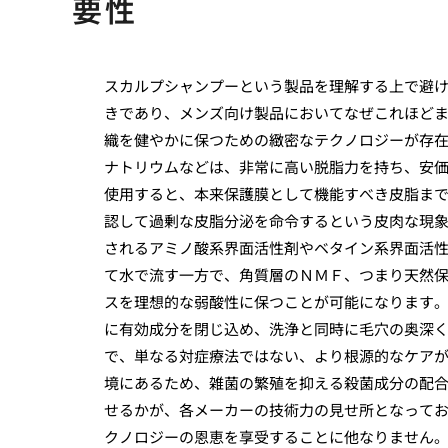
要性
スカルプシャンプーという製品を理解する上で避
きであり、メンズ向け製品においてなぜこれほど
織を健やかに保つための緻密なテクノロジーが存
ナトリウムなどは、非常に高い脱脂力を持ち、安
使用すると、本来保護膜として機能すべき皮脂ま
認して過剰な皮脂分泌を命令するという皮肉な現
されるアミノ酸系界面活性剤やベタイン系界面活
て水で流す一方で、角質層のＮＭＦ、つまり天然
スを理想的な弱酸性に保つことが可能になります
に有効成分を閉じ込め、洗浄と同時に毛穴の奥深
で、単なる対症療法ではない、より根源的なケア
境にあるため、雑菌の繁殖を抑える殺菌成分の配
せるかが、各メーカーの技術力の見せ所となって
クノロジーの恩恵を享受することに他なりません