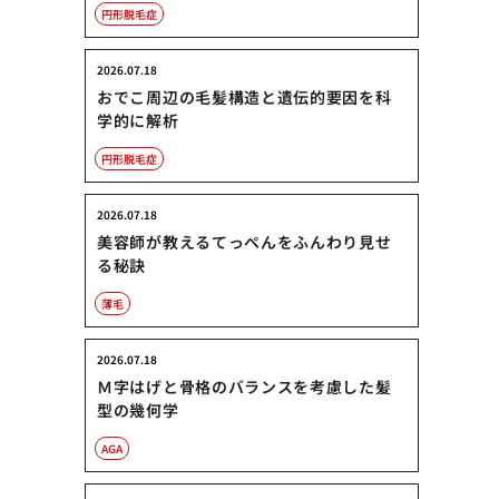
円形脱毛症
2026.07.18
おでこ周辺の毛髪構造と遺伝的要因を科
学的に解析
円形脱毛症
2026.07.18
美容師が教えるてっぺんをふんわり見せ
る秘訣
薄毛
2026.07.18
Ｍ字はげと骨格のバランスを考慮した髪
型の幾何学
AGA