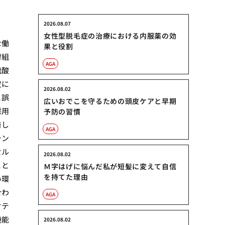
2026.08.07
女性型脱毛症の治療における内服薬の効
な働
果と役割
膚組
AGA
硫酸
皮に
2026.08.02
と誤
広いおでこを守るための頭皮ケアと早期
採用
予防の習慣
着し
AGA
ラン
セル
2026.08.02
こと
Ｍ字はげに悩んだ私が短髪に変えて自信
を持てた理由
い環
合わ
AGA
オテ
機能
2026.08.02