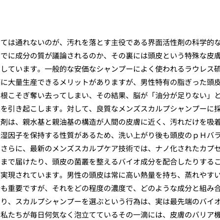
けては通れないのが、汚れを落とす主役である界面活性剤の科学的
までに成分の質が議論されるのか、その裏には頭皮という特殊な皮
在しています。一般的な安価なシャンプーによく使われるラウレス
価に大量生産できるメリットがありますが、男性特有の脂ぎった頭
で根こそぎ奪い去ってしまい、その結果、脳が「油分が足りない」
象を引き起こします。対して、良質なメンズスカルプシャンプーに
性剤は、親水基と親油基の構造が人間の皮膚に近く、汚れだけを吸
保湿因子を保持する性質があるため、洗い上がり後も頭皮のｐＨバ
。さらに、最新のメンズスカルプケア技術では、ナノ化されたカプ
くまで届けたり、頭皮の菌叢を整えるバイオ成分を配合したりする
が実現されています。男性の頭皮は常に高い熱量を持ち、蒸れやす
合も重要ですが、それをどの程度の濃度で、どのような成分と組み
おり、スカルプシャンプーを選ぶという行為は、実は最先端のバイ
。私たちが毎日何気なく泡立てているその一滴には、皮膚のバリア