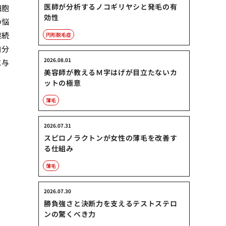
医師が分析するノコギリヤシと発毛の有
細胞
効性
の悩
継続
円形脱毛症
自分
2026.08.01
に与
美容師が教えるＭ字はげが目立たないカ
ットの極意
薄毛
2026.07.31
スピロノラクトンが女性の薄毛を改善す
る仕組み
薄毛
2026.07.30
勝負強さと決断力を支えるテストステロ
ンの驚くべき力