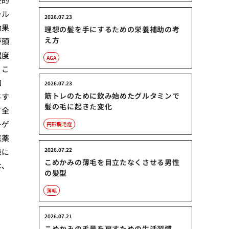
ール
2026.07.23
効果
理想の髪を手にするための栄養補助の考
え方
が頭
濃度
AGA
、こ
和
2026.07.23
筋トレのために飲み始めたグルタミンで
与す
髪の毛に起きた変化
て全
ーゲ
円形脱毛症
医薬
2026.07.22
患に
こめかみの薄毛を目立たなくさせる男性
は、
の髪型
薄毛
2026.07.21
こめかみの毛量を戻すための生活習慣