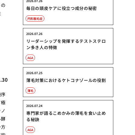
2026.07.26
くの
毎日の頭皮ケアに役立つ成分の秘密
性
円形脱毛症
2026.07.26
リーダーシップを発揮するテストステロ
ン多き人の特徴
AGA
2026.07.25
.30
薄毛対策におけるケトコナゾールの役割
薄毛
機序
て極
2026.07.24
ラノ
専門家が語るこめかみの薄毛を食い止め
ル酵
る秘訣
一方
AGA
終的