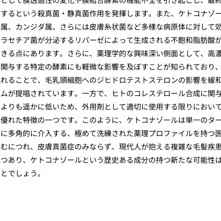
制するという殺真菌・静真菌作用を発揮します。また、ケトコナゾ
ア属、カンジダ属、さらには皮膚糸状菌など多様な病原体に対して
マラセチア菌が分泌するリパーゼによって生成される不飽和脂肪酸
できる点にあります。さらに、薬理学的な興味深い側面として、高
に関与する特定の酵素にも軽微な影響を及ぼすことが知られており
現れることで、毛乳頭細胞へのジヒドロテストステロンの影響を緩
ズムが提唱されています。一方で、ヒトのコレステロール合成に関
のよりも遥かに低いため、外用剤として適切に使用する限りにおい
の優れた特徴の一つです。このように、ケトコナゾールは単一のタ
応に多角的に介入する、極めて洗練された薬理プロファイルを持つ
進むにつれ、皮膚真菌症のみならず、現代人が抱える複雑な毛髪疾
つつあり、ケトコナゾールという歴史ある成分の持つ新たな可能性
ことでしょう。