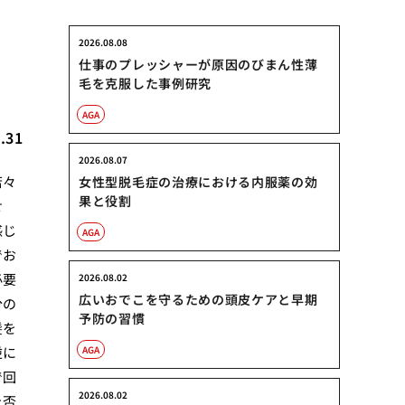
2026.08.08
仕事のプレッシャーが原因のびまん性薄
毛を克服した事例研究
AGA
.31
2026.08.07
若々
女性型脱毛症の治療における内服薬の効
果と役割
せ
感じ
AGA
でお
必要
2026.08.02
広いおでこを守るための頭皮ケアと早期
分の
予防の習慣
髪を
逆に
AGA
で回
2026.08.02
を否