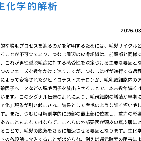
生化学的解析
2026.03
異的な脱毛プロセスを辿るのかを解明するためには、毛髪サイクル
げることが不可欠であり、つむじ周辺の皮膚組織は、前頭部と同様
く、これが男性型脱毛症に対する感受性を決定づける主要な要因と
三つのフェーズを数年かけて巡りますが、つむじはげが進行する過
素によって変換されたジヒドロテストステロンが、毛乳頭細胞内の
増殖因子ベータなどの脱毛因子を放出させることで、本来数年続く
まいます。このシグナル伝達の乱れにより、毛母細胞の増殖が早期
ュア化」現象が引き起こされ、結果として産毛のような細く短い毛
です。また、つむじは解剖学的に頭部の最上部に位置し、重力の影
であることも忘れてはならず、これらの外部要因が頭皮の真皮層に
することで、毛髪の脱落をさらに加速させる要因となります。生化
ードの各段階に介入することが求められ、例えば還元酵素の阻害に