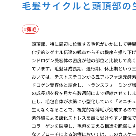
毛髪サイクルと頭頂部の
薄毛
頭頂部、特に周辺に位置する毛包がいかにして特
化学的シグナル伝達の観点からその機序を掘り下
ンドロゲン受容体の密度が他の部位と比較して高
ています。毛髪は成長期、退行期、休止期という
おいては、テストステロンから五アルファ還元酵
ドロゲン受容体と結合し、トランスフォーミング
の成長期を数ヶ月から数週間にまで短縮させてし
止し、毛包自体が次第に小型化していく「ミニチ
生えなくなることで、視覚的な薄毛が完成するの
紫外線による酸化ストレスを最も受けやすい部位
コラーゲンを破壊し、毛包を支える構造を脆弱に
なアプローチによる治療においては、このカスケ