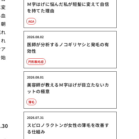
Ｍ字はげに悩んだ私が短髪に変えて自信
に変
を持てた理由
る血
AGA
、朝
忘れ
2026.08.02
くれ
医師が分析するノコギリヤシと発毛の有
ケア
効性
を始
円形脱毛症
2026.08.01
美容師が教えるＭ字はげが目立たないカ
ットの極意
薄毛
2026.07.31
.30
スピロノラクトンが女性の薄毛を改善す
る仕組み