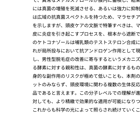
には真菌の増殖を死滅させる、あるいは強力に抑
は広域の抗真菌スペクトルを持つため、マラセチ
を示しますが、頭皮ケアの文脈で特筆すべきは、
皮に炎症を引き起こすプロセスを、根本から遮断
のケトコナゾールは哺乳類のテストステロン合成
れが局所投与において抗アンドロゲン作用として
し、男性型脱毛症の改善に寄与するというメカニ
る酵素に対する親和性は、真菌の酵素に対するも
身的な副作用のリスクが極めて低いことも、本剤
ットのみならず、頭皮環境に関わる複数の生体反
品であると言えます。この分子レベルでの理解が
対しても、より精緻で効果的な適用が可能になり
これからも科学の光によって照らされ続けていく