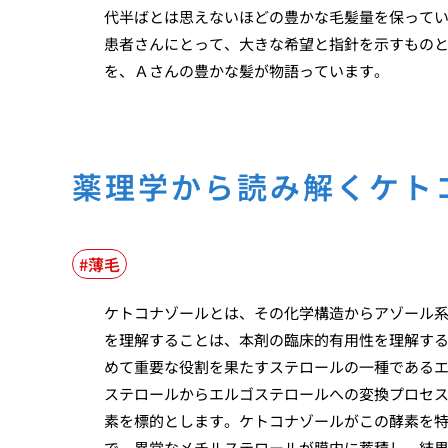
代半ばとは思えないほどの豊かな毛髪量を保って
患者さんにとって、大きな希望と指針を示すもの
を、Ａさんの豊かな髪が物語っています。
薬理学から読み解くケト
薄毛
ケトコナゾールとは、その化学構造からアゾール
を理解することは、本剤の臨床的有用性を理解す
めて重要な役割を果たすステロールの一種である
ステロールからエルゴステロールへの変換プロセ
素を標的とします。ケトコナゾールがこの酵素を
で、異常なメチルステロールが膜内に蓄積し、結