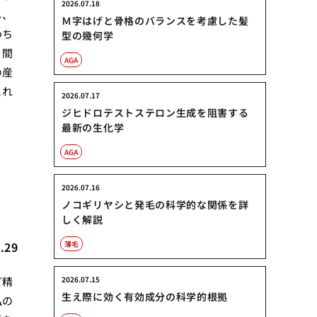
2026.07.18
し、
Ｍ字はげと骨格のバランスを考慮した髪
わち
型の幾何学
、間
AGA
の産
これ
2026.07.17
ジヒドロテストステロン生成を阻害する
最新の生化学
AGA
2026.07.16
ノコギリヤシと発毛の科学的な関係を詳
しく解説
.29
薄毛
ど精
2026.07.15
生え際に効く有効成分の科学的根拠
私の