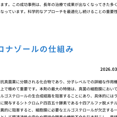
います。この成功事例は、長年の治療で成果が出なくなってきた多
となっています。科学的なアプローチを最適化し続けることの重要
コナゾールの仕組み
2026.03
系抗真菌薬に分類される化合物であり、分子レベルでの詳細な作用
る上で極めて重要です。本剤の最大の特徴は、真菌の細胞膜におい
エルゴステロールの生合成経路を阻害することにあり、具体的には
スに関与するシトクロムＰ四百五十酵素である十四アルファ脱メチ
特異的に阻害すると、細胞膜に必要なエルゴステロールが欠乏する
果として膜透過性の変化や膜結合酵素の機能不全を引き起こし、最