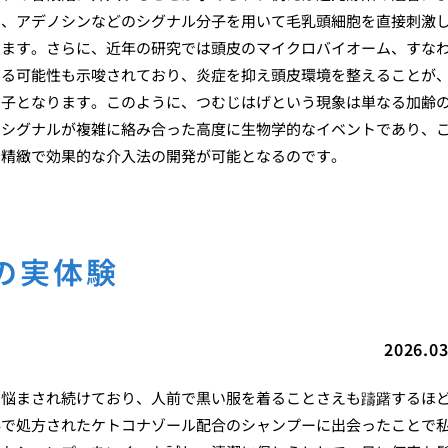
や、アデノシンなどのシグナル分子を用いて毛乳頭細胞を直接刺激
ります。さらに、近年の研究では頭皮のマイクロバイオーム、すな
いる可能性も示唆されており、炎症を抑え頭皮環境を整えることが
因子となります。このように、つむじはげという現象は単なる加齢
間シグナルが複雑に絡み合った高度に生物学的なイベントであり、
り精緻で効果的な介入法の開発が可能となるのです。
の実体験
2026.03
に悩まされ続けており、人前で黒い服を着ることさえも躊躇するほ
科で処方されたケトコナゾール配合のシャンプーに出会ったことで