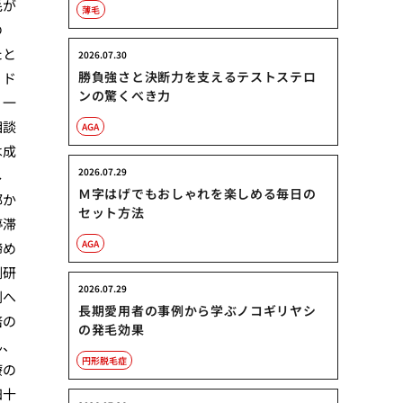
毛が
薄毛
の
たと
2026.07.30
勝負強さと決断力を支えるテストステロ
リド
ンの驚くべき力
、一
相談
AGA
は成
2026.07.29
し
Ｍ字はげでもおしゃれを楽しめる毎日の
部か
セット方法
停滞
AGA
諦め
例研
2026.07.29
剤へ
長期愛用者の事例から学ぶノコギリヤシ
倍の
の発毛効果
ん、
円形脱毛症
療の
四十