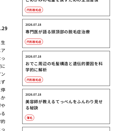
円形脱毛症
2026.07.18
.29
専門医が語る頭頂部の脱毛症治療
と生
円形脱毛症
にア
2026.07.18
なっ
おでこ周辺の毛髪構造と遺伝的要因を科
程に
学的に解析
アン
円形脱毛症
はず
に停
2026.07.18
しか
美容師が教えるてっぺんをふんわり見せ
響や
る秘訣
ある
薄毛
学的
よっ