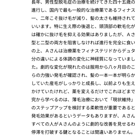
長年、男性型脱毛症の治療を続けてきた四十五歳
進行し、国内で最も一般的な治療薬であるフィナ
一、二年こそ抜け毛が減り、髪の太さも維持され
いいます。特に生え際の後退と、頭頂部の軟毛化
は確かに抜け毛を抑える効果はありましたが、Ａ
型と二型の両方を阻害しなければ進行を完全に食
の上、Ａさんは治療薬をフィナステリドからデュ
分の違いによる体調の変化に神経質になっていま
た。劇的な変化が現れたのは服用から八ヶ月目の
らの力強い発毛が確認され、髪の一本一本が明ら
していた産毛がしっかりと成長し、以前よりも生
かけていたけれど、薬を変えるだけでこれほどま
究から学べるのは、薄毛治療において「現状維持
のステップアップを検討する柔軟性が重要である
発毛効果があるというデータもありますが、Ａさ
すべての人がＡさんのように劇的な改善を見せる
停滞を打破する鍵となることは間違いありません