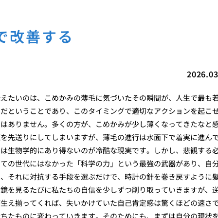
で改善する
2026.03
伝えたいのは、こめかみの薄毛に気づいたその瞬間が、人生で最も
スだということであり、このタイミングで適切なアクションを起こ
ではありません。多くの方が、こめかみが少し薄くなってきたなと
題を先送りにしてしまいますが、薄毛の進行は水面下で着実に進ん
とは生物学的にあり得ないのが冷酷な現実です。しかし、悲観する
つての世代にはなかった「科学の力」という最強の武器があり、自
し、それに対抗する手段を選ぶだけで、時計の針を巻き戻すように
、鏡を見るたびに私たちの自信を少しずつ削り取っていきますが、
が生え揃ってくれば、失いかけていた自己肯定感は驚くほどの速さ
満ちたものに変わっていきます。そのためにも、まずは自分の現状