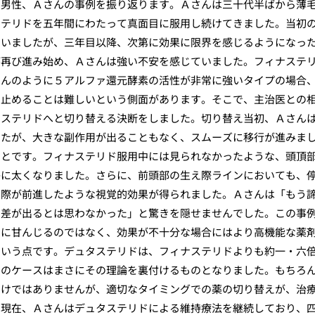
の男性、Ａさんの事例を振り返ります。Ａさんは三十代半ばから薄
ステリドを五年間にわたって真面目に服用し続けてきました。当初
ていましたが、三年目以降、次第に効果に限界を感じるようになっ
が再び進み始め、Ａさんは強い不安を感じていました。フィナステ
さんのように５アルファ還元酵素の活性が非常に強いタイプの場合
い止めることは難しいという側面があります。そこで、主治医との
タステリドへと切り替える決断をしました。切り替え当初、Ａさん
したが、大きな副作用が出ることもなく、スムーズに移行が進みま
ことです。フィナステリド服用中には見られなかったような、頭頂
かに太くなりました。さらに、前頭部の生え際ラインにおいても、
え際が前進したような視覚的効果が得られました。Ａさんは「もう
で差が出るとは思わなかった」と驚きを隠せませんでした。この事
」に甘んじるのではなく、効果が不十分な場合にはより高機能な薬
という点です。デュタステリドは、フィナステリドよりも約一・六
んのケースはまさにその理論を裏付けるものとなりました。もちろ
わけではありませんが、適切なタイミングでの薬の切り替えが、治
。現在、Ａさんはデュタステリドによる維持療法を継続しており、