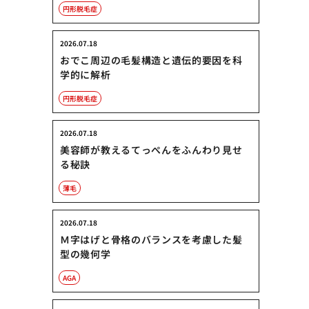
円形脱毛症
2026.07.18
おでこ周辺の毛髪構造と遺伝的要因を科
学的に解析
円形脱毛症
2026.07.18
美容師が教えるてっぺんをふんわり見せ
る秘訣
薄毛
2026.07.18
Ｍ字はげと骨格のバランスを考慮した髪
型の幾何学
AGA