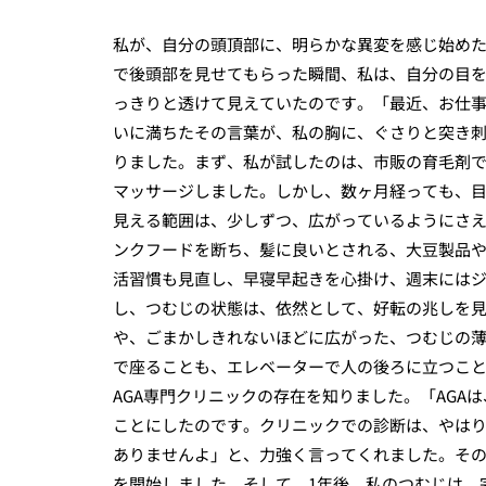
私が、自分の頭頂部に、明らかな異変を感じ始めた
で後頭部を見せてもらった瞬間、私は、自分の目を
っきりと透けて見えていたのです。「最近、お仕
いに満ちたその言葉が、私の胸に、ぐさりと突き
りました。まず、私が試したのは、市販の育毛剤
マッサージしました。しかし、数ヶ月経っても、
見える範囲は、少しずつ、広がっているようにさ
ンクフードを断ち、髪に良いとされる、大豆製品
活習慣も見直し、早寝早起きを心掛け、週末には
し、つむじの状態は、依然として、好転の兆しを見
や、ごまかしきれないほどに広がった、つむじの
で座ることも、エレベーターで人の後ろに立つこ
AGA専門クリニックの存在を知りました。「AG
ことにしたのです。クリニックでの診断は、やはり
ありませんよ」と、力強く言ってくれました。そ
を開始しました。そして、1年後。私のつむじは、