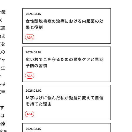
せ鏡
2026.08.07
く
女性型脱毛症の治療における内服薬の効
果と役割
気遣
始ま
AGA
皮を
肌の
2026.08.02
広いおでこを守るための頭皮ケアと早期
ジャ
予防の習慣
。生
か
AGA
もは
2026.08.02
電車
Ｍ字はげに悩んだ私が短髪に変えて自信
、
を持てた理由
す
AGA
くは
治療
2026.08.02
度を