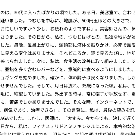
のは、30代に入ったばかりの頃でした。ある日、美容室で、合わ
疑いました。つむじを中心に、地肌が、500円玉ほどの大きさで、
事お忙しいですか？少し、お疲れのようですね」。美容師さんの、
刺さりました。その日から、私の、つむじはげとの、孤独な戦いが
でした。毎晩、風呂上がりに、頭頂部に液体を振りかけ、必死で頭
目に見える変化はありません。それどころか、鏡で見るたびに、地
え感じられました。次に、私は、食生活の改善に取り組みました。
や、亜鉛を多く含むレバーなどを、意識的に食べるようにしました
ジョギングを始めました。確かに、体の調子は良くなりました。し
せませんでした。そして、月日は流れ、35歳になった頃。私は、
薄毛に、絶望していました。外出する時は、常に帽子が手放せず、
とも、苦痛でしかありませんでした。そんな時、インターネットで
Aは、病気であり、治療できる」。その言葉に、私は、最後の望みを託
AGAでした。しかし、医師は、「大丈夫。今からでも、決して遅
の日から、私は、フィナステリドとミノキシジルによる、本格的な
完全とは言えないまでも、明らかに、地肌の透け感が減り、髪の密