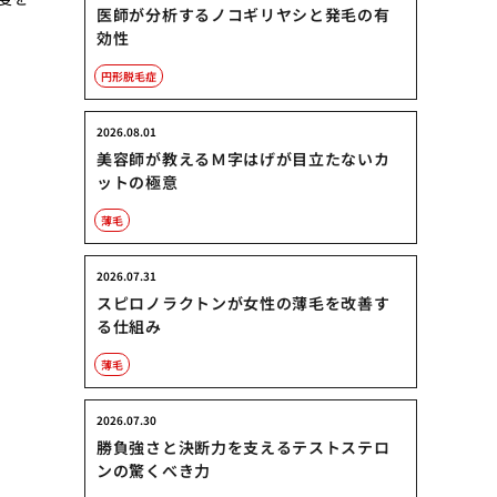
医師が分析するノコギリヤシと発毛の有
効性
円形脱毛症
2026.08.01
美容師が教えるＭ字はげが目立たないカ
ットの極意
薄毛
2026.07.31
スピロノラクトンが女性の薄毛を改善す
る仕組み
薄毛
2026.07.30
勝負強さと決断力を支えるテストステロ
ンの驚くべき力