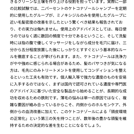
きるクリーンな土壌を作り上げる役割を担っています。実際に一部
の比較試験では、二パーセントのケトコナゾールシャンプーを定期
的に使用したグループが、ミノキシジルのみを使用したグループに
近い毛髪密度の改善を示したという驚くべき結果も報告されてお
り、その実力は侮れません。使用上のアドバイスとしては、毎日使
うのではなく週に数回の頻度で十分であるということ、そして洗髪
時には指の腹で優しくマッサージをしながら成分を毛穴に届け、三
分から五分程度放置した後にしっかりとすすぐという基本的なルー
ルを徹底することが挙げられます。また、ケトコナゾールは洗浄力
がやや強めに感じられる場合があるため、髪のパサつきが気になる
方は、毛先にのみトリートメントを使用してコンディションを整え
るといった工夫も有効です。個人輸入等で強力な濃度のものを安易
に入手するのではなく、まずは国内で認可されている濃度や専門医
のアドバイスに基づいた安全な製品から始めることが、長期的な成
功を収めるための鉄則です。薄毛の悩みは単一の原因ではなく、複
雑な要因が絡み合っているからこそ、内側からのホルモンケア、外
側からの血流改善に加えて、このケトコナゾールによる「頭皮環境
の正常化」という第三の矢を持つことが、数年後の豊かな頭髪を維
持するための決定的な差を生むことになるでしょう。