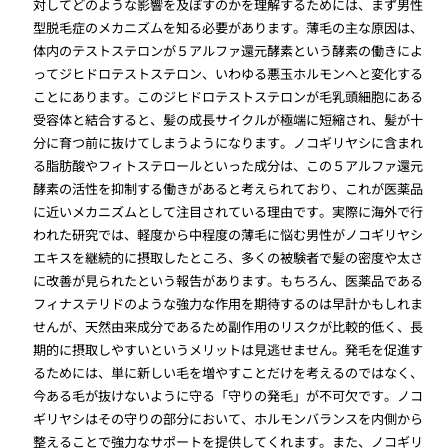
対してどのような影響を及ぼすのかを理解するためには、まず男性
型脱毛症のメカニズムを知る必要があります。薄毛の主な原因は、
体内のテストステロンが５アルファ還元酵素という酵素の働きによ
ってジヒドロテストステロン、いわゆる悪玉ホルモンへと変化する
ことにあります。このジヒドロテストステロンが毛乳頭細胞にある
受容体と結合すると、髪の成長サイクルが極端に短縮され、髪が十
分に育つ前に抜けてしまうようになります。ノコギリヤシに含まれ
る脂肪酸やフィトステロールといった成分は、この５アルファ還元
酵素の活性を抑制する働きがあると考えられており、これが医薬品
に近いメカニズムとして注目されている理由です。実際に海外で行
われた研究では、軽度から中程度の薄毛に悩む男性がノコギリヤシ
エキスを継続的に摂取したところ、多くの被験者で髪の密度や太さ
に改善が見られたという報告があります。もちろん、医薬品である
フィナステリドのような強力な作用を期待するのは早計かもしれま
せんが、天然由来成分であるため副作用のリスクが比較的低く、長
期的に摂取しやすいというメリットは見逃せません。発毛を促進す
るためには、単に新しい毛を増やすことだけを考えるのではなく、
今ある毛が抜けないように守る「守りの発毛」が不可欠です。ノコ
ギリヤシはその守りの部分において、ホルモンバランスを内側から
整えることで強力なサポートを提供してくれます。また、ノコギリ