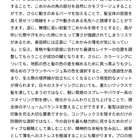
することで、こめかみの角の部分を自然にカモフラージュすること
ができ、さらに動きのあるパーマを加えることで、髪全体の密度を
高く見せつつ視線をトップや動きのある毛先へと誘導することがで
きます。逆に、無理に長い前髪でこめかみを隠そうとすると、風が
吹いた際や汗をかいた時にかえって薄さが強調されてしまうリスク
があるため、美容師には正直に「こめかみの薄毛が気になってい
る」と伝え、骨格や髪の密度に合わせた最適なレイヤーの位置を調
整してもらうことが成功の鍵となります。さらに、カラーリングに
ついても、地肌の色と髪の色の差を縮めるために真っ黒よりも少し
明るめのブラウンやベージュ系の色を選択すると、光の透過性が高
まり、生え際の境界線が目立ちにくくなるという視覚的なメリット
が得られます。日々のスタイリングにおいても、重たいワックスで
髪を潰してしまうのではなく、軽い質感のスプレーやパウダー系の
スタイリング剤を使い、根元からふんわりと立ち上げることで、頭
全体のボリュームバランスを整えることができます。髪型は自分の
印象を司る大切な要素ですから、コンプレックスを隠すためだけの
防御的な選択ではなく、今の自分を最も魅力的に見せるためのポジ
ティブな戦略として楽しむことが、精神的な余裕を生み出し、結果
として薄毛へのストレスを軽減することにも繋がります。プロの技