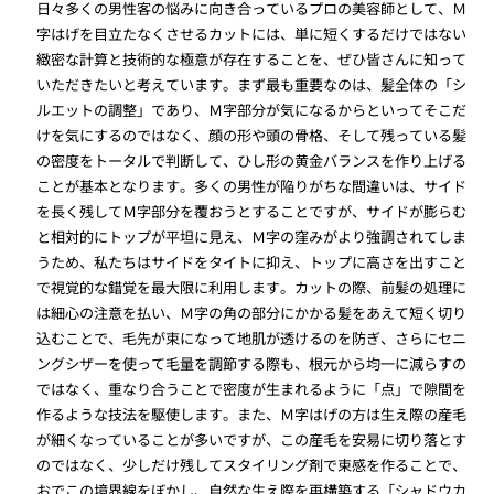
日々多くの男性客の悩みに向き合っているプロの美容師として、Ｍ
字はげを目立たなくさせるカットには、単に短くするだけではない
緻密な計算と技術的な極意が存在することを、ぜひ皆さんに知って
いただきたいと考えています。まず最も重要なのは、髪全体の「シ
ルエットの調整」であり、Ｍ字部分が気になるからといってそこだ
けを気にするのではなく、顔の形や頭の骨格、そして残っている髪
の密度をトータルで判断して、ひし形の黄金バランスを作り上げる
ことが基本となります。多くの男性が陥りがちな間違いは、サイド
を長く残してＭ字部分を覆おうとすることですが、サイドが膨らむ
と相対的にトップが平坦に見え、Ｍ字の窪みがより強調されてしま
うため、私たちはサイドをタイトに抑え、トップに高さを出すこと
で視覚的な錯覚を最大限に利用します。カットの際、前髪の処理に
は細心の注意を払い、Ｍ字の角の部分にかかる髪をあえて短く切り
込むことで、毛先が束になって地肌が透けるのを防ぎ、さらにセニ
ングシザーを使って毛量を調節する際も、根元から均一に減らすの
ではなく、重なり合うことで密度が生まれるように「点」で隙間を
作るような技法を駆使します。また、Ｍ字はげの方は生え際の産毛
が細くなっていることが多いですが、この産毛を安易に切り落とす
のではなく、少しだけ残してスタイリング剤で束感を作ることで、
おでこの境界線をぼかし、自然な生え際を再構築する「シャドウカ