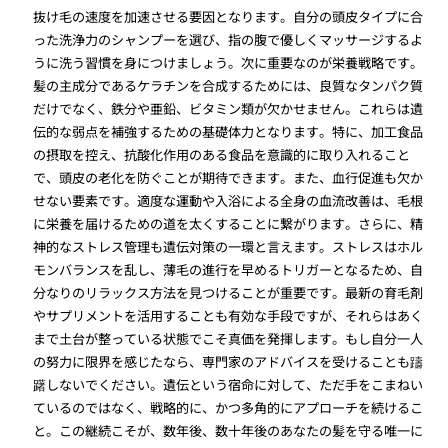
抜け毛の速度を加速させる要因となります。自分の頭皮タイプに合
った洗浄力のシャンプーを選び、指の腹で優しくマッサージするよ
うに洗う習慣を身につけましょう。次に重要なのが栄養戦略です。
髪の主成分であるケラチンを合成するためには、良質なタンパク質
だけでなく、鉄分や亜鉛、ビタミン類が欠かせません。これらは遺
伝的な弱点を補強するための基礎体力となります。特に、加工食品
の摂取を控え、抗酸化作用のある食品を意識的に取り入れること
で、頭皮の老化を防ぐことが期待できます。また、血行促進も欠か
せない要素です。適度な運動や入浴による全身の血流改善は、毛根
に栄養を届けるための道を太くすることに繋がります。さらに、精
神的なストレス管理も遺伝対策の一環と言えます。ストレスはホル
モンバランスを乱し、薄毛の進行を早めるトリガーとなるため、自
分なりのリラックス方法を見つけることが重要です。最新の育毛剤
やサプリメントを活用することも有効な手段ですが、それらはあく
まで土台が整っている状態でこそ真価を発揮します。もし自分一人
の努力に限界を感じたなら、専門家のアドバイスを受けることも躊
躇しないでください。遺伝という宿命に対して、ただ手をこまねい
ているのではなく、戦略的に、かつ多角的にアプローチを続けるこ
と。この継続こそが、数年後、数十年後のあなたの髪を守る唯一に