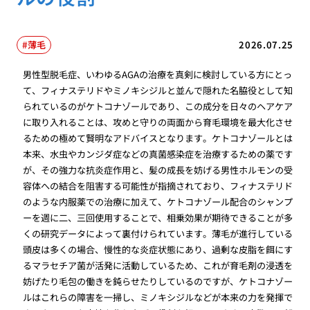
薄毛
2026.07.25
男性型脱毛症、いわゆるAGAの治療を真剣に検討している方にとっ
て、フィナステリドやミノキシジルと並んで隠れた名脇役として知
られているのがケトコナゾールであり、この成分を日々のヘアケア
に取り入れることは、攻めと守りの両面から育毛環境を最大化させ
るための極めて賢明なアドバイスとなります。ケトコナゾールとは
本来、水虫やカンジダ症などの真菌感染症を治療するための薬です
が、その強力な抗炎症作用と、髪の成長を妨げる男性ホルモンの受
容体への結合を阻害する可能性が指摘されており、フィナステリド
のような内服薬での治療に加えて、ケトコナゾール配合のシャンプ
ーを週に二、三回使用することで、相乗効果が期待できることが多
くの研究データによって裏付けられています。薄毛が進行している
頭皮は多くの場合、慢性的な炎症状態にあり、過剰な皮脂を餌にす
るマラセチア菌が活発に活動しているため、これが育毛剤の浸透を
妨げたり毛包の働きを鈍らせたりしているのですが、ケトコナゾー
ルはこれらの障害を一掃し、ミノキシジルなどが本来の力を発揮で