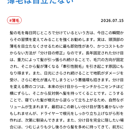
薄毛
2026.07.15
髪の毛を毎日同じところで分けているという方は、今日この瞬間か
らその習慣を変えてみることを強くお勧めします。実は、頭頂部の
薄毛を目立たなくさせるために最も即効性があり、かつコストもか
からない方法が「分け目の修正」なのです。長年固定された分け目
は、重力によって髪が引っ張られ続けることで、毛穴の方向が固定
され、そこから髪が薄くなる「牽引性脱毛」を引き起こす原因にも
なり得ます。また、日光にさらされ続けることで地肌がダメージを
受け、さらに老化が進んでしまうという悪循環も招きます。分け目
を変える際のコツは、本来の分け目から一センチから二センチほど
横にずらし、そこから反対側へ髪を持ってくることです。こうする
ことで、寝ていた髪が根元から逆らって立ち上がるため、自然なボ
リュームが生まれます。最初はこの新しい分け目が落ち着かないか
もしれませんが、ドライヤーで根元をしっかり立ち上げながら形を
作れば、次第に馴染んできます。また、分け目を完全に隠したい場
合には、つむじよりも少し後ろから髪を多めに持ってきて、前方に