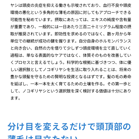
ヤシは頭皮の炎症を抑える働きも示唆されており、血行不良や頭皮
環境の悪化という多角的な薄毛の原因に対してもアプローチできる
可能性を秘めています。摂取にあたっては、エキスの純度や含有量
が重要であり、一般的には一日あたり三百二十ミリグラム程度の摂
取が推奨されています。即効性を求めるのではなく、数ヶ月から年
単位での継続が成功の鍵を握ります。自分自身のホルモンバランス
と向き合い、自然の力を借りて少しずつ頭皮環境を立て直していく
過程は、単なる表面的なケアではなく、体質そのものを改善してい
くプロセスと言えるでしょう。科学的な根拠に基づきつつ、体に優
しい選択肢としてノコギリヤシを生活に取り入れることは、将来の
豊かな頭髪を守るための賢明な投資となるはずです。髪の毛の寿命
を延ばし、一本一本を太く育てるための土壌を作る。その第一歩と
して、ノコギリヤシという選択肢を深く検討する価値は十分にあり
ます。
分け目を変えるだけで頭頂部の
薄毛は目立たない