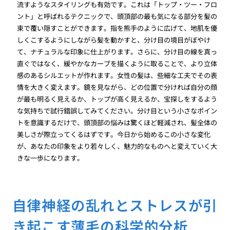
流すようなスタイリングも有効です。これは「トップ・ツー・フロ
ント」と呼ばれるテクニックで、頭頂部の最も気になる部分を髪の
束で覆い隠すことができます。指を熊手のように広げて、地肌を優
しくこするようにしながら髪を動かすと、分け目の境目がぼやけ
て、ナチュラルな印象に仕上がります。さらに、分け目の線を真っ
直ぐではなく、緩やかなカーブを描くように取ることで、より立体
感のあるシルエットが作れます。女性の髪は、些細な工夫でその表
情を大きく変えます。鏡を見ながら、どの位置で分ければ自分の顔
が最も明るく見えるか、トップが高く見えるか、宝探しをするよう
な気持ちで試行錯誤してみてください。分け目という小さなポイン
トを意識するだけで、頭頂部の悩みは驚くほど軽減され、髪全体の
美しさが際立ってくるはずです。今日から始めるこの小さな変化
が、あなたの印象をより若々しく、魅力的なものへと変えていく大
きな一歩になります。
自律神経の乱れとストレスが引
き起こす薄毛の科学的分析