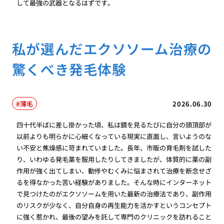
して最強の武器となるはずです。
私が選んだエクソソーム治療の
驚くべき発毛体験
薄毛
2026.06.30
四十代半ばに差し掛かった頃、私は鏡を見るたびに自分の頭頂部が
以前よりも明らかに心細くなっている現実に直面し、言いようのな
い不安と焦燥感に苛まれていました。長年、市販の育毛剤を試した
り、いわゆる発毛薬を服用したりしてきましたが、体質的に薬の副
作用が強く出てしまい、動悸やむくみに悩まされて治療を断念せざ
るを得なかった苦い経験がありました。そんな時にインターネット
で見つけたのがエクソソームを用いた最新の治療法であり、副作用
のリスクが少なく、自分自身の再生能力を活かすというコンセプト
に強く惹かれ、最後の望みを託して専門のクリニックを訪れること