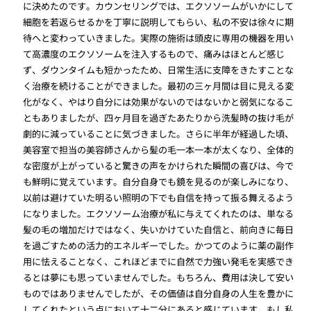
に決めたのです。カウンセリングでは、エクソソームがいかにして
細胞を若返らせるかを丁寧に説明してもらい、私の不安は徐々に期
待へと変わっていきました。実際の施術は頭皮に専用の機器を用い
て高濃度のエクソソームを注入するもので、痛みはほとんど感じ
ず、ダウンタイムも短かったため、日常生活に支障をきたすことな
く治療を続けることができました。最初の三ヶ月間は目に見える変
化がなく、やはり自分には効果がないのではないかと弱気になるこ
ともありましたが、四ヶ月目を過ぎたあたりから洗髪時の抜け毛が
劇的に減っていることに気づきました。さらに半年が経過した頃、
美容室で担当の美容師さんから髪の毛一本一本が太くなり、全体的
な密度が上がっていると驚きの声をかけられた瞬間の喜びは、今で
も鮮明に覚えています。自分自身でも鏡を見るのが楽しみになり、
以前は避けていた明るい照明の下でも自信を持って振る舞えるよう
になりました。エクソソーム治療が私に与えてくれたのは、単なる
髪の毛の増加だけではなく、失いかけていた自信と、前向きに毎日
を過ごすための活力的エネルギーでした。かつてのように薬の副作
用に怯えることなく、これほどまでに自然で力強い発毛を実感でき
るとは夢にも思っていませんでした。もちろん、費用は決して安い
ものではありませんでしたが、その価値は自分自身の人生を豊かに
してくれたという点において十二分にあると感じています。もし私