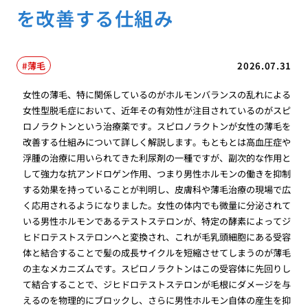
を改善する仕組み
薄毛
2026.07.31
女性の薄毛、特に関係しているのがホルモンバランスの乱れによる
女性型脱毛症において、近年その有効性が注目されているのがスピ
ロノラクトンという治療薬です。スピロノラクトンが女性の薄毛を
改善する仕組みについて詳しく解説します。もともとは高血圧症や
浮腫の治療に用いられてきた利尿剤の一種ですが、副次的な作用と
して強力な抗アンドロゲン作用、つまり男性ホルモンの働きを抑制
する効果を持っていることが判明し、皮膚科や薄毛治療の現場で広
く応用されるようになりました。女性の体内でも微量に分泌されて
いる男性ホルモンであるテストステロンが、特定の酵素によってジ
ヒドロテストステロンへと変換され、これが毛乳頭細胞にある受容
体と結合することで髪の成長サイクルを短縮させてしまうのが薄毛
の主なメカニズムです。スピロノラクトンはこの受容体に先回りし
て結合することで、ジヒドロテストステロンが毛根にダメージを与
えるのを物理的にブロックし、さらに男性ホルモン自体の産生を抑