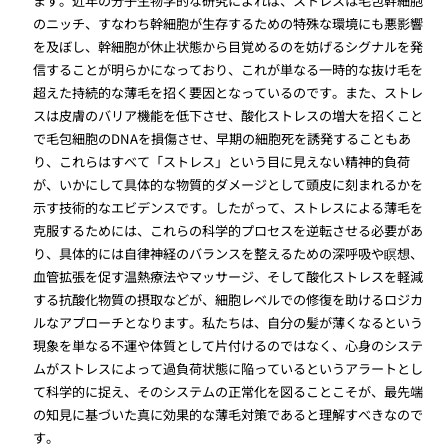
ます。近年の分子生物学的な研究によれば、ストレスは毛包幹細胞
のニッチ、すなわち幹細胞が生存するための特殊な環境にも悪影響
を及ぼし、幹細胞が休止状態から目覚めるのを妨げるシグナルを発
信することが明らかになっており、これが単なる一時的な抜け毛を
超えた持続的な薄毛を招く要因となっているのです。また、ストレ
スは皮膚のバリア機能を低下させ、酸化ストレスの増大を招くこと
で毛包細胞のDNAを損傷させ、早期の細胞死を誘発することもあ
り、これらはすべて「ストレス」という目に見えない精神的負荷
が、いかにして具体的な物質的ダメージとして頭皮に刻まれるかを
示す技術的なエビデンスです。したがって、ストレスによる薄毛を
克服するためには、これらの科学的プロセスを逆転させる必要があ
り、具体的には自律神経のバランスを整えるための深呼吸や瞑想、
血管拡張を促す温熱療法やマッサージ、そして酸化ストレスを軽減
する抗酸化物質の摂取などが、細胞レベルでの修復を助けるロジカ
ルなアプローチとなります。私たちは、自分の髪が薄くなるという
現象を単なる不運や体質として片付けるのではなく、心身のシステ
ムがストレスによって過負荷状態に陥っているというアラートとし
て科学的に捉え、そのシステムの正常化を図ることこそが、最先端
の知見に基づいた真に効果的な薄毛対策であると理解すべきなので
す。