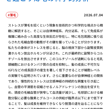
薄毛
2026.07.04
ストレスが薄毛を招くという現象を技術的かつ科学的な視点から精
緻に解読すると、そこには自律神経系、内分泌系、そして免疫系が
複雑に絡み合った高度な生体反応が存在し、特に毛包周囲に張り巡
らされた毛細血管の動態がその鍵を握っていることが分かります。
私たちの身体がストレスを感じると、脳の視床下部から副腎皮質刺
激ホルモン放出ホルモンが分泌され、これが最終的に副腎からコル
チゾールを放出させますが、このコルチゾールが過剰になると毛乳
頭細胞におけるタンパク質の合成を抑制し、髪の成長に不可欠な
IGF1などの成長因子の産生を著しく低下させることが細胞レベル
の実験でも証明されています。さらに重要なのが自律神経との関係
であり、慢性的なストレスは交感神経の持続的な興奮を引き起こ
し、血管の平滑筋を収縮させるノルアドレナリンの放出を促すた
め、頭皮の毛細血管が狭窄して血流量が減少し、毛球部における細
胞分裂に必要な酸素とグルコースの供給が臨界点以下にまで低下す
ることで、髪は成長を維持できなくなり脱落の道を辿ることになり