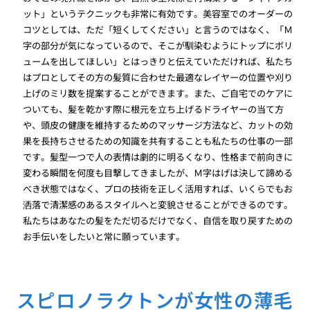
ット」というテクニックも非常に有効です。美容室でのオーダーの
コツとしては、ただ「短くしてください」と言うのではなく、「Ｍ
字の部分が気になっているので、そこが馴染むようにトップにボリ
ュームを出してほしい」とはっきりと伝えていただければ、私たち
はプロとしてその方の髪質に合わせた最適なレイヤーの位置や刈り
上げのミリ数を提案することができます。また、ご自宅でのケアに
ついても、髪を乾かす際に根元を立ち上げるドライヤーの当て方
や、頭皮の健康を維持するためのマッサージ方法など、カットの効
果を長持ちさせるための知識を共有することも私たちの仕事の一部
です。髪型一つで人の表情は劇的に明るくなり、性格まで前向きに
変わる瞬間を何度も目撃してきましたが、Ｍ字はげは決して諦める
べき状態ではなく、プロの技術を正しく活用すれば、いくらでもお
洒落で清潔感のあるスタイルへと変貌させることができるのです。
私たちはあなたの髪をただ切るだけでなく、自信を取り戻すための
お手伝いをしたいと常に願っています。
スピロノラクトンが女性の薄毛