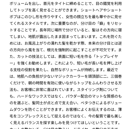
ボリュームを出し、首元をタイトに締めることで、目の錯覚を利用
してトップを高く見せることができます。ショートヘアやショート
ボブはこのひし形を作りやすく、女性の顔立ちを最も華やかに見せ
てくれるスタイルです。次に重要なのが、分け目の「癖」をリセッ
トすることです。長年同じ場所で分けていると、髪はその方向に寝
てしまい、地肌が露出したまま固まってしまいます。これを防ぐた
めには、お風呂上がりの濡れた髪を乾かす際、本来の分け目とは逆
の方向から風を当て、根元を強制的に起こすことが不可欠です。ま
た、カットの技法としては、表面に短い毛を作る「トップレイヤ
ー」を強くお勧めします。これにより、短い毛が長い毛を押し上げ
る支柱の役割を果たし、自然なボリュームが持続します。最近で
は、地肌への負担が少ないマジックカーラーを頭頂部に二、三個巻
くだけで、朝の時間を有効に使いながらトップをふんわりさせる方
法も、お客様に非常に喜ばれています。スタイリング剤について
も、ハードなワックスではなく、パウダー配合のマットな質感のも
のを選ぶと、髪同士が点と点で支え合い、ベタつきによるボリュー
ムダウンを防ぐことができます。お客様によくお伝えするのは、薄
毛をコンプレックスとして捉えるのではなく、今の髪質で最も美し
く見えるバランスを探す楽しみを見つけてほしいということです。