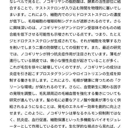
なレベルで見ると、ノコギリヤシの脂肪酸は、酵素の活性部位に結
合することで、テストステロンが入り込む隙間を物理的に塞いでし
まいます。これにより、細胞内でのジヒドロテストステロンの濃度
が低下し、毛母細胞の増殖抑制シグナルが遮断されるのです。さら
に興味深いのは、ノコギリヤシがアンドロゲン受容体そのものの結
合能を低下させる可能性も示唆されている点です。つまり、たとえ
ジヒドロテストステロンが生成されても、それが細胞を攻撃する力
を削いでしまう二重の防御壁としての役割です。また、最近の研究
では、ノコギリヤシが持つ抗炎症作用が注目されています。薄毛が
進行している頭皮では、微小な慢性炎症が起きていることが多く、
これが毛包を徐々に破壊していくのですが、ノコギリヤシの成分は
炎症を引き起こすプロスタグランジンやロイコトリエンの生成を抑
制する働きを示します。これにより、毛根が健康に育つための「ク
リーンな環境」が保たれるのです。さらに、血管新生に関わる因子
の発現を調整し、毛乳頭周辺の毛細血管を強化する働きについても
研究が進んでいます。髪の毛に必要なアミノ酸や酸素が滞りなく供
給されるようになることは、発毛のエネルギー効率を劇的に向上さ
せます。このように、ノコギリヤシは単なるホルモン抑制剤ではな
く、抗炎症、血行促進、細胞保護といった多機能なバイオモジュレ
ーターとして作用しているのです。生化学的な視点から見れば、ノ