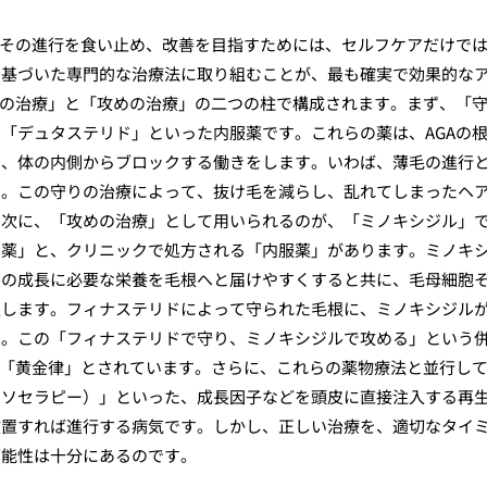
、その進行を食い止め、改善を目指すためには、セルフケアだけで
に基づいた専門的な治療法に取り組むことが、最も確実で効果的な
りの治療」と「攻めの治療」の二つの柱で構成されます。まず、「
「デュタステリド」といった内服薬です。これらの薬は、AGAの
を、体の内側からブロックする働きをします。いわば、薄毛の進行
す。この守りの治療によって、抜け毛を減らし、乱れてしまったヘ
。次に、「攻めの治療」として用いられるのが、「ミノキシジル」
用薬」と、クリニックで処方される「内服薬」があります。ミノキ
髪の成長に必要な栄養を毛根へと届けやすくすると共に、毛母細胞
促します。フィナステリドによって守られた毛根に、ミノキシジル
す。この「フィナステリドで守り、ミノキシジルで攻める」という
い「黄金律」とされています。さらに、これらの薬物療法と並行し
メソセラピー）」といった、成長因子などを頭皮に直接注入する再
放置すれば進行する病気です。しかし、正しい治療を、適切なタイ
可能性は十分にあるのです。