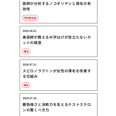
医師が分析するノコギリヤシと発毛の有
効性
円形脱毛症
2026.08.01
美容師が教えるＭ字はげが目立たないカ
ットの極意
薄毛
2026.07.31
スピロノラクトンが女性の薄毛を改善す
る仕組み
薄毛
2026.07.30
勝負強さと決断力を支えるテストステロ
ンの驚くべき力