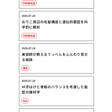
円形脱毛症
2026.07.18
おでこ周辺の毛髪構造と遺伝的要因を科
学的に解析
円形脱毛症
2026.07.18
美容師が教えるてっぺんをふんわり見せ
る秘訣
薄毛
2026.07.18
Ｍ字はげと骨格のバランスを考慮した髪
型の幾何学
AGA