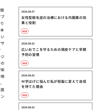
は限
2026.08.07
アプ
女性型脱毛症の治療における内服薬の効
果と役割
守り
根本
AGA
とい
アサ
2026.08.02
広いおでこを守るための頭皮ケアと早期
で
予防の習慣
シジ
その
AGA
が栄
2026.08.02
併用
Ｍ字はげに悩んだ私が短髪に変えて自信
て、
を持てた理由
生医
AGA
ミン
2026.08.02