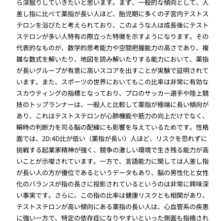
ら深掘りしていきたいと思います。まず、一般的な傾向として、人
差し指に比べて薬指が長い人ほど、胎児期に多くの子宮内テストス
テロンを浴びたと考えられており、このような人は成長後にテスト
ステロンが多い人特有の際立った特徴を示すようになります。その
代表的なものが、数学的思考能力や空間把握能力の高さであり、複
雑な数式を解いたり、地図を読み解いたりする能力において、薬指
が長いグループが有意に高いスコアを出すことが実験で証明されて
います。また、スポーツの世界においてもこの比率は非常に有効な
スカウティングの指標となっており、プロのサッカー選手や陸上競
技のトップランナーは、一般人と比較して薬指が極端に長い傾向が
あり、これはテストステロンが心肺機能や筋力の向上だけでなく、
瞬時の判断力を司る脳の配線にも影響を与えているためです。性格
面では、2D:4D比が低い（薬指が長い）人ほど、リスクを恐れずに
挑戦する起業家精神が強く、競争の激しい環境で生き残る能力が高
いことが示唆されています。一方で、言語能力に関しては人差し指
が長い人の方が優位であるというデータもあり、脳の男性化と女性
化のバランスが指の長さに投影されているというのは非常に興味深
い事実です。さらに、この指の比率は健康リスクとも相関があり、
テストステロンが高い傾向にある薬指の長い人は、心血管系の疾患
に強い一方で、特定の依存症になりやすいといった側面も指摘され